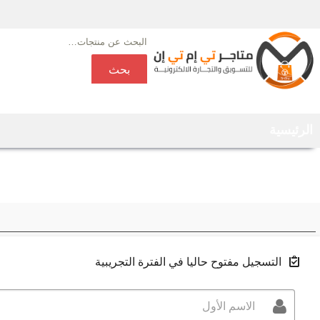
لبحث
ن:
بحث
خدمة (GO) من تي ام تي ان
Ski
Ski
الرئيسية
t
t
secondar
conten
conten
التسجيل مفتوح حاليا في الفترة التجريبية
الاسم الأول