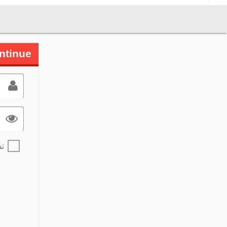
ntinue
تذ